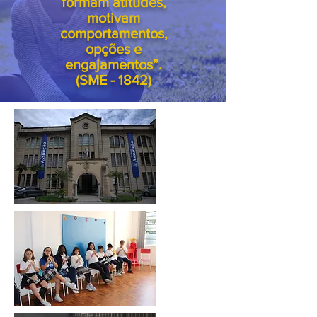
formam atitudes,
motivam
comportamentos,
opções e
engajamentos”.
(SME - 1842)