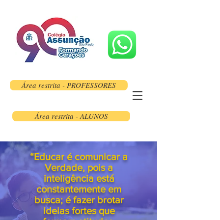
Área restrita - PROFESSORES
Área restrita - ALUNOS
“Educar é comunicar a
Verdade, pois a
inteligência está
constantemente em
busca; é fazer brotar
ideias fortes que