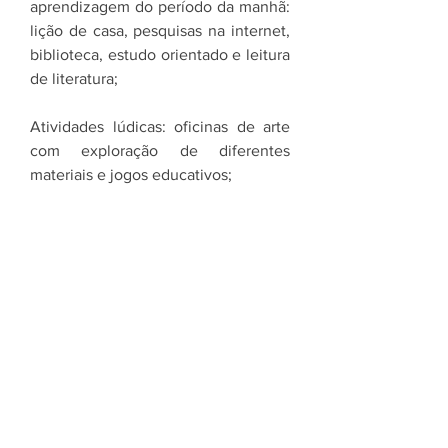
aprendizagem do período da manhã:
lição de casa, pesquisas na internet,
biblioteca, estudo orientado e leitura
de literatura;
Atividades lúdicas: oficinas de arte
com exploração de diferentes
materiais e jogos educativos;
Esportes;
Atividades aquáticas;
Almoço supervisionado – projeto de
saúde alimentar, incluindo higiene,
compartilhado com a nutricionista.