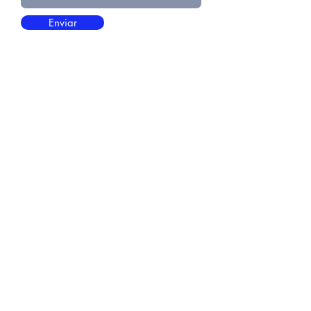
Enviar
Alameda Lorena, 665 - Jardim Paulista - SP
Escola Particular.