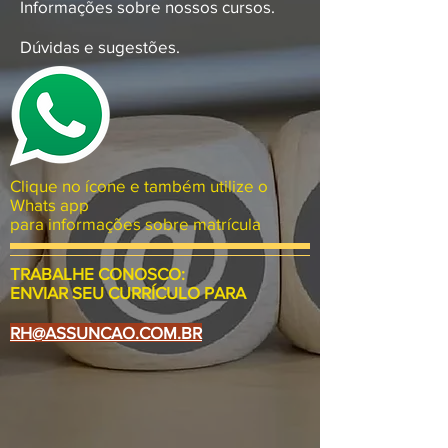
​​Informações sobre nossos cursos.
Dúvidas e sugestões.
Clique no ícone e também u
tilize o
Whats app
para informações sobre matrícula
TRABALHE CONOSCO:
ENVIAR SEU CURRÍCULO PARA
RH@ASSUNCAO.COM.BR