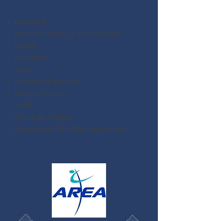
INFANTIL
Natação Infantil e Treinamento
Futsal
Handebol
Volei
Iniciação Esportiva
Dança Criativa
Judô
A arte de brincar
Locação de Quadras com a Area